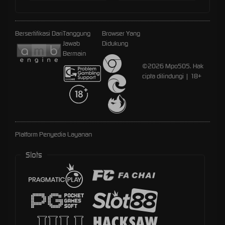
Bersertifikasi Dari
Tanggung
Browser Yang
Jawab
Didukung
Bermain
©2026 Mpo505. Hak
cipta dilindungi | 18+
Platform Penyedia Layanan
Slots