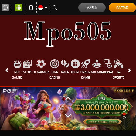
MASUK
DAFTAR
HOT
SLOTS
OLAHRAGA
LIVE
RACE
TOGEL
CRASH
ARCADE
POKER
E-
SABUN
GAMES
CASINO
GAME
SPORTS
AYAM