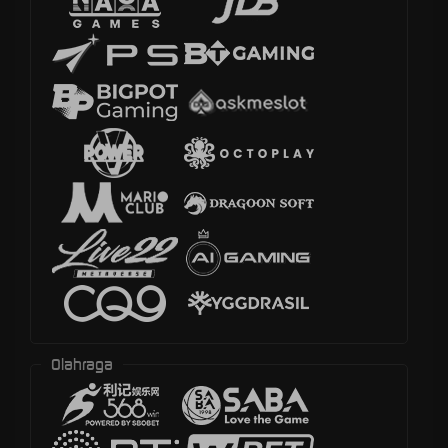
Olahraga