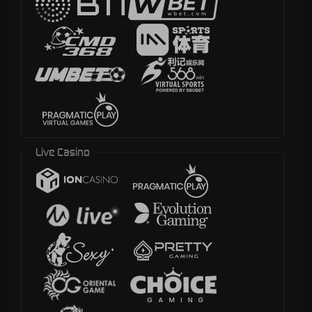
Live Casino