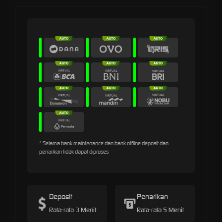
* Selama bank maintenance dan bank offline deposit dan
penarikan tidak dapat diproses
Deposit
Penarikan
Rata-rata 3 Menit
Rata-rata 5 Menit